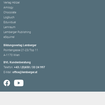
Verlag Hölzel
Amlogy
Chocolate
Logbuch
Eduvidual
Lernraum
Lemberger Publishing
eSquirrel
Bildungsverlag Lemberger
Pointengasse 21-23/Top 11
A-1170 Wien
BVL Kundenberatung
Telefon:
+43 / (0)650 / 33 24 997
E-Mail:
office@lemberger.at