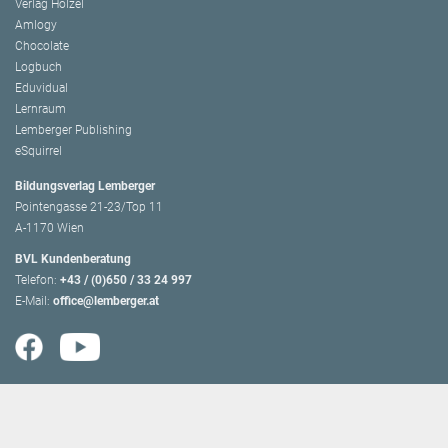
Verlag Hölzel
Amlogy
Chocolate
Logbuch
Eduvidual
Lernraum
Lemberger Publishing
eSquirrel
Bildungsverlag Lemberger
Pointengasse 21-23/Top 11
A-1170 Wien
BVL Kundenberatung
Telefon:
+43 / (0)650 / 33 24 997
E-Mail:
office@lemberger.at