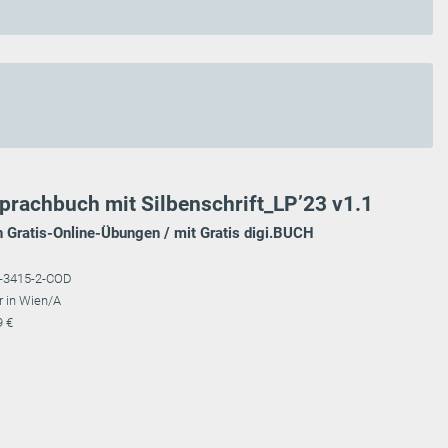
prachbuch mit Silbenschrift_LP’23 v1.1
Gratis-Online-Übungen / mit Gratis digi.BUCH
8-3415-2-COD
r in Wien/A
9 €