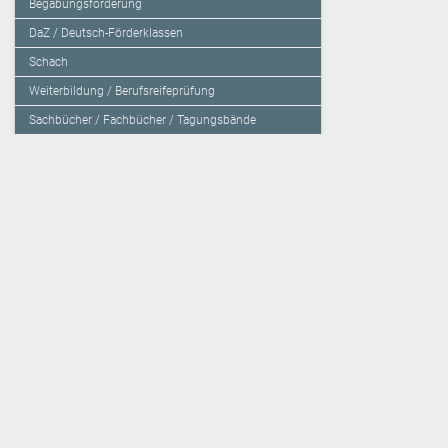
Begabungsförderung
DaZ / Deutsch-Förderklassen
Schach
Weiterbildung / Berufsreifeprüfung
Sachbücher / Fachbücher / Tagungsbände
Herzensbildung / Resilienz / Traumapädagogik
Programmieren mit Kids
Deutschland – Grundschule
Deutschland – Gymnasium
Über den Verlag
Unsere Kooperati
Impressum, AGB und Lieferbestimmungen
Veritas Verlag
Kontakt
Mildenberger Verl
Kundenberatung (E-Mail)
elk Verlag
Auslieferung (Direktbestellung für den Buchhandel)
Lernserver - Indiv
Datenschutzerklärung
TimeTEX
Playmit
Lemberger Blog