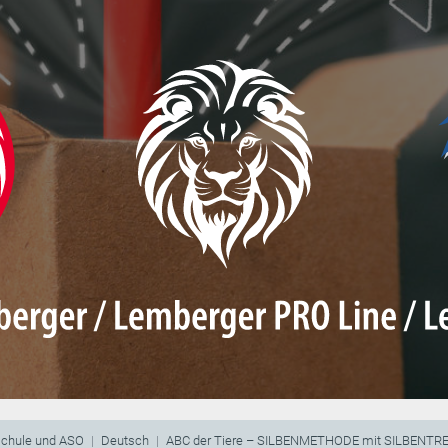
schule und ASO
Deutsch
ABC der Tiere – SILBENMETHODE mit SILBENT