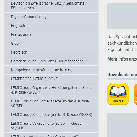
Deutsch als Zweitsprache (DaZ) / Geflüchtete /
Förderklassen
Digitale Grundbildung
Englisch
Französisch
Das Sprachbuch 
sachkundlichen
Glück
Eigenaktivität 
Hebräisch
Mehr Infos anz
Herzensbildung I Resilienz I Traumapädagogik
Kompetenz Lernen® – future training
Downloads und
LEMBERGER MEMO-BLÖCKE
LEMI Classic Organizer / Hausübungshefte (ab der
4. Klasse VS/SEK)
LEMI Classic Schularbeitshefte (ab der 4. Klasse
VS/SEK)
LEMI Classic Schulhefte (ab der 4. Klasse VS/SEK)
LEMI Classic Vokabelhefte (ab der 4. Klasse
VS/SEK)
LEMI Hausaufgabenhefte / Organizer (VS)