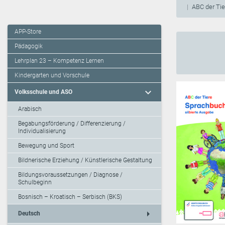
ABC der Ti
APP-Store
Pädagogik
Lehrplan 23 – Kompetenz Lernen
Kindergarten und Vorschule
expand_more
Volksschule und ASO
Arabisch
Begabungsförderung / Differenzierung /
Individualisierung
Bewegung und Sport
Bildnerische Erziehung / Künstlerische Gestaltung
Bildungsvoraussetzungen / Diagnose /
Schulbeginn
Bosnisch – Kroatisch – Serbisch (BKS)
arrow_right
Deutsch