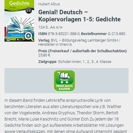
Hubert Albus
Genial! Deutsch –
Kopiervorlagen 1-5: Gedichte
124 S., A4, s/w
ISBN
978-3-85221-388-0,
Bestellnummer
G-213-880
Verlag
: BVL – Bildungsverlag Lemberger GmbH /
Hersteller in Wien/A
Preis (Freiverkauf / außerhalb der Schulbuchaktion)
:
25,80 €
Zielgruppe
: Schüler:innen, 1., 2., 3., 4. Klasse
In diesem Band finden Lehrkräfte anspruchsvolle Lyrik von
berühmten Literaten aus allen Literaturepochen wie z.B. Walther
von der Vogelweide, Andreas Gryphius, Theodor Storm, Bertolt
Brecht, Marie Luise Kaschnitz und Günter Eich.Zu jedem der 18
Gedichte finden sich gut aufbereitete Arbeitsblätter mit Lösungen
sowie Verlaufsskizzen, mit denen ohne Aufwand Unterricht geplant