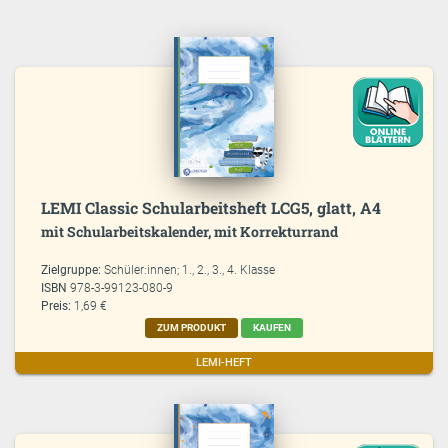
LEMI Classic Schularbeitsheft LCG5, glatt, A4
mit Schularbeitskalender, mit Korrekturrand
Zielgruppe:
Schüler:innen; 1., 2., 3., 4. Klasse
ISBN
978-3-99123-080-9
Preis:
1,69 €
ZUM PRODUKT
KAUFEN
LEMI-HEFT