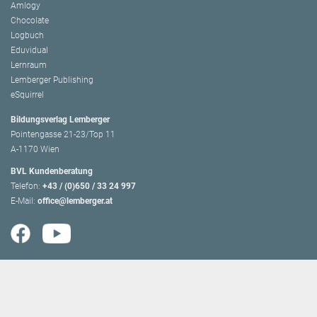
Amlogy
Chocolate
Logbuch
Eduvidual
Lernraum
Lemberger Publishing
eSquirrel
Bildungsverlag Lemberger
Pointengasse 21-23/Top 11
A-1170 Wien
BVL Kundenberatung
Telefon:
+43 / (0)650 / 33 24 997
E-Mail:
office@lemberger.at