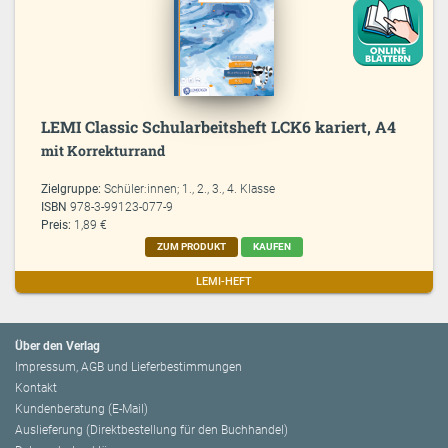
LEMI Classic Schularbeitsheft LCK6 kariert, A4
mit Korrekturrand
Zielgruppe:
Schüler:innen; 1., 2., 3., 4. Klasse
ISBN
978-3-99123-077-9
Preis:
1,89 €
ZUM PRODUKT
KAUFEN
LEMI-HEFT
Über den Verlag
Impressum, AGB und Lieferbestimmungen
Kontakt
Kundenberatung (E-Mail)
Auslieferung (Direktbestellung für den Buchhandel)