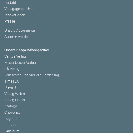
Leitbild
Verlagsgeschichte
Innovationen
Presse
Unsere Autor:innen
Autor:in werden
Unsere Kooperationspartner
Veritas Verlag
Mildenberger Verlag
elk Verlag
Lernserver - Individuelle Förderung
TimeTEX
Playmit
Verlag Weber
Verlag Hölzel
Amlogy
Chocolate
Logbuch
Eduvidual
Lernraum