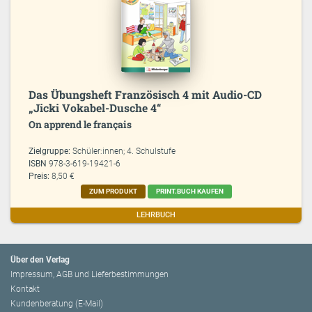
Das Übungsheft Französisch 4 mit Audio-CD
„Jicki Vokabel-Dusche 4“
On apprend le français
Zielgruppe:
Schüler:innen; 4. Schulstufe
ISBN
978-3-619-19421-6
Preis:
8,50 €
ZUM PRODUKT
PRINT.BUCH KAUFEN
LEHRBUCH
Über den Verlag
Impressum, AGB und Lieferbestimmungen
Kontakt
Kundenberatung (E-Mail)