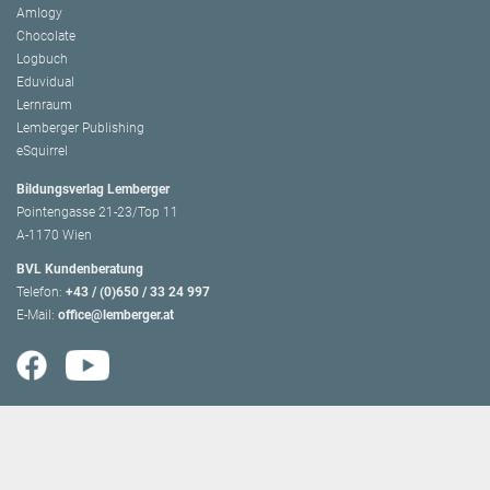
Amlogy
Chocolate
Logbuch
Eduvidual
Lernraum
Lemberger Publishing
eSquirrel
Bildungsverlag Lemberger
Pointengasse 21-23/Top 11
A-1170 Wien
BVL Kundenberatung
Telefon:
+43 / (0)650 / 33 24 997
E-Mail:
office@lemberger.at