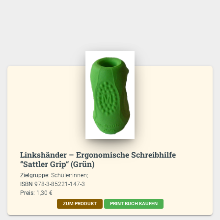
Linkshänder – Ergonomische Schreibhilfe
“Sattler Grip“ (Grün)
Zielgruppe:
Schüler:innen;
ISBN
978-3-85221-147-3
Preis:
1,30 €
ZUM PRODUKT
PRINT.BUCH KAUFEN