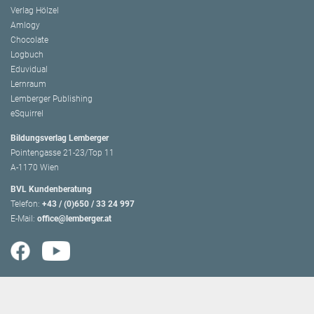
Verlag Hölzel
Amlogy
Chocolate
Logbuch
Eduvidual
Lernraum
Lemberger Publishing
eSquirrel
Bildungsverlag Lemberger
Pointengasse 21-23/Top 11
A-1170 Wien
BVL Kundenberatung
Telefon:
+43 / (0)650 / 33 24 997
E-Mail:
office@lemberger.at