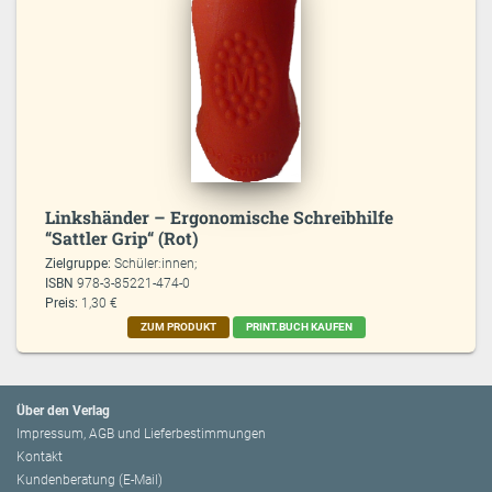
Linkshänder – Ergonomische Schreibhilfe
“Sattler Grip“ (Rot)
Zielgruppe:
Schüler:innen;
ISBN
978-3-85221-474-0
Preis:
1,30 €
ZUM PRODUKT
PRINT.BUCH KAUFEN
Über den Verlag
Impressum, AGB und Lieferbestimmungen
Kontakt
Kundenberatung (E-Mail)