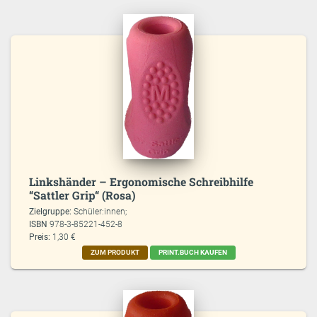
Linkshänder – Ergonomische Schreibhilfe
“Sattler Grip“ (Rosa)
Zielgruppe:
Schüler:innen;
ISBN
978-3-85221-452-8
Preis:
1,30 €
ZUM PRODUKT
PRINT.BUCH KAUFEN