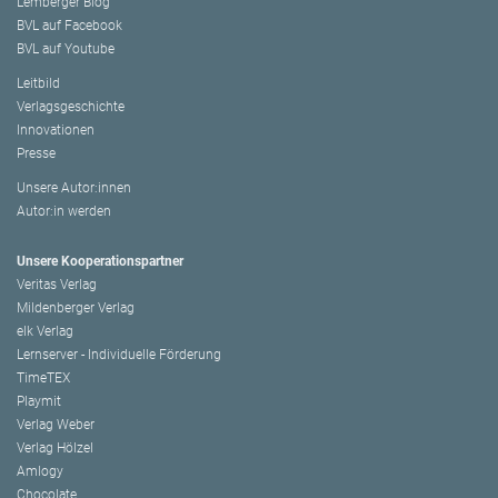
Lemberger Blog
BVL auf Facebook
BVL auf Youtube
Leitbild
Verlagsgeschichte
Innovationen
Presse
Unsere Autor:innen
Autor:in werden
Unsere Kooperationspartner
Veritas Verlag
Mildenberger Verlag
elk Verlag
Lernserver - Individuelle Förderung
TimeTEX
Playmit
Verlag Weber
Verlag Hölzel
Amlogy
Chocolate