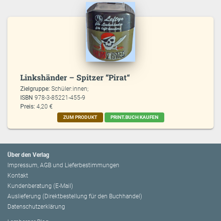
Linkshänder – Spitzer “Pirat“
Zielgruppe:
Schüler:innen;
ISBN
978-3-85221-455-9
Preis:
4,20 €
ZUM PRODUKT
PRINT.BUCH KAUFEN
Über den Verlag
Impressum, AGB und Lieferbestimmungen
Kontakt
Kundenberatung (E-Mail)
Auslieferung (Direktbestellung für den Buchhandel)
Datenschutzerklärung