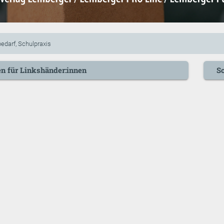
edarf, Schulpraxis
en für Linkshänder:innen
Sc