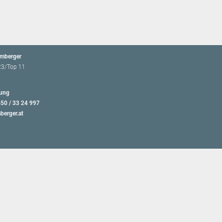
emberger
23/Top 11
ung
650 / 33 24 997
berger.at