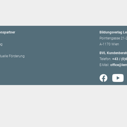
onspartner
Bildungsverlag L
Pointengasse 21-
ag
A-1170 Wien
BVL Kundenberat
iduelle Förderung
Telefon:
+43 / (0)
E-Mail:
office@lem
hing