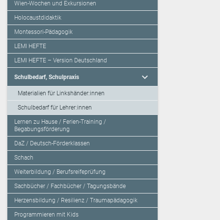
Wien-Wochen und Exkursionen
Holocaustdidaktik
Montessori-Pädagogik
LEMI HEFTE
LEMI HEFTE – Version Deutschland
expand_more
Schulbedarf, Schulpraxis
Materialien für Linkshänder:innen
Schulbedarf für Lehrer:innen
Lernen zu Hause / Ferien-Training /
Begabungsförderung
DaZ / Deutsch-Förderklassen
Schach
Weiterbildung / Berufsreifeprüfung
Sachbücher / Fachbücher / Tagungsbände
Herzensbildung / Resilienz / Traumapädagogik
Programmieren mit Kids