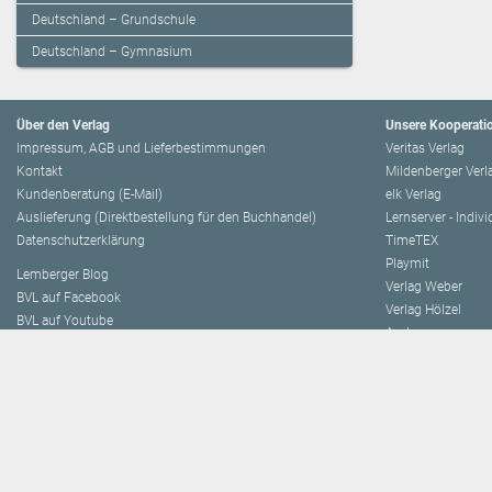
Deutschland – Grundschule
Deutschland – Gymnasium
Über den Verlag
Unsere Kooperati
Impressum, AGB und Lieferbestimmungen
Veritas Verlag
Kontakt
Mildenberger Verl
Kundenberatung (E-Mail)
elk Verlag
Auslieferung (Direktbestellung für den Buchhandel)
Lernserver - Indiv
Datenschutzerklärung
TimeTEX
Playmit
Lemberger Blog
Verlag Weber
BVL auf Facebook
Verlag Hölzel
BVL auf Youtube
Amlogy
Leitbild
Chocolate
Verlagsgeschichte
Logbuch
Innovationen
Eduvidual
Presse
Lernraum
Lemberger Publis
Unsere Autor:innen
eSquirrel
Autor:in werden