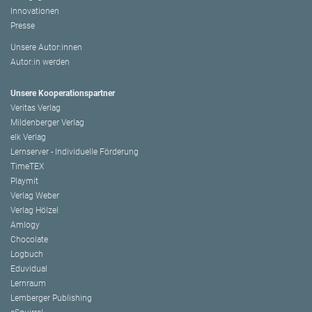
Innovationen
Presse
Unsere Autor:innen
Autor:in werden
Unsere Kooperationspartner
Veritas Verlag
Mildenberger Verlag
elk Verlag
Lernserver - Individuelle Förderung
TimeTEX
Playmit
Verlag Weber
Verlag Hölzel
Amlogy
Chocolate
Logbuch
Eduvidual
Lernraum
Lemberger Publishing