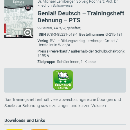
Dr. Michael Lemberger
;
Solveig Rochhart
;
Prof. Dr.
Friedrich Schönweiss
Genial! Deutsch – Trainingsheft
Dehnung – PTS
92Seiten, A4, s/w, geheftet;
ISBN
978-3-85221-518-1,
Bestellnummer
G-215-181
Verlag
: BVL – Bildungsverlag Lemberger GmbH /
Hersteller in Wien/A
Preis (Freiverkauf / außerhalb der Schulbuchaktion)
:
14,90 €
Zielgruppe
: Schüler:innen, 1. Klasse
Das Trainingsheft enthält viele abwechslungsreiche Übungen und
Spiele zur Betonung sowie zu langen und kurzen Vokalen.
Downloads und Links