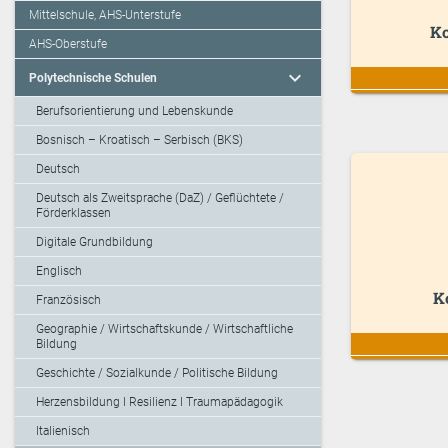
Mittelschule, AHS-Unterstufe
Ko
AHS-Oberstufe
expand_more
Polytechnische Schulen
Berufsorientierung und Lebenskunde
Bosnisch – Kroatisch – Serbisch (BKS)
Deutsch
Deutsch als Zweitsprache (DaZ) / Geflüchtete /
Förderklassen
Digitale Grundbildung
Englisch
K
Französisch
Geographie / Wirtschaftskunde / Wirtschaftliche
Bildung
Geschichte / Sozialkunde / Politische Bildung
Herzensbildung I Resilienz I Traumapädagogik
Italienisch