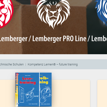
echnische Schulen
Kompetenz Lernen® – future training