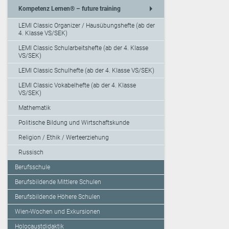
arrow_right
Kompetenz Lernen® – future training
LEMI Classic Organizer / Hausübungshefte (ab der
4. Klasse VS/SEK)
LEMI Classic Schularbeitshefte (ab der 4. Klasse
VS/SEK)
LEMI Classic Schulhefte (ab der 4. Klasse VS/SEK)
LEMI Classic Vokabelhefte (ab der 4. Klasse
VS/SEK)
Mathematik
Politische Bildung und Wirtschaftskunde
Religion / Ethik / Werteerziehung
Russisch
Berufsschule
Berufsbildende Mittlere Schulen
Berufsbildende Höhere Schulen
Wien-Wochen und Exkursionen
Holocaustdidaktik