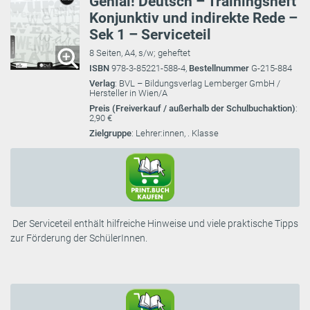
Genial! Deutsch – Trainingsheft
Konjunktiv und indirekte Rede –
Sek 1 – Serviceteil
8 Seiten, A4, s/w; geheftet
ISBN
978-3-85221-588-4,
Bestellnummer
G-215-884
Verlag
: BVL – Bildungsverlag Lemberger GmbH /
Hersteller in Wien/A
Preis (Freiverkauf / außerhalb der Schulbuchaktion)
:
2,90 €
Zielgruppe
: Lehrer:innen, . Klasse
Der Serviceteil enthält hilfreiche Hinweise und viele praktische Tipps
zur Förderung der SchülerInnen.