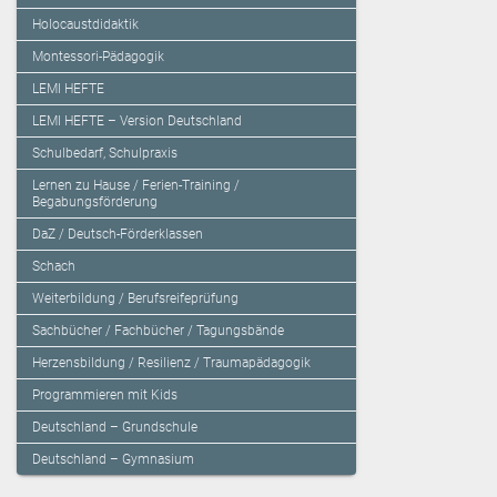
Holocaustdidaktik
Montessori-Pädagogik
LEMI HEFTE
LEMI HEFTE – Version Deutschland
Schulbedarf, Schulpraxis
Lernen zu Hause / Ferien-Training /
Begabungsförderung
DaZ / Deutsch-Förderklassen
Schach
Weiterbildung / Berufsreifeprüfung
Sachbücher / Fachbücher / Tagungsbände
Herzensbildung / Resilienz / Traumapädagogik
Programmieren mit Kids
Deutschland – Grundschule
Deutschland – Gymnasium