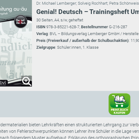
Dr. Michael Lemberger
;
Solveig Rochhart
;
Petra Schönwei
Genial! Deutsch – Trainingsheft U
30 Seiten, A4, s/w, geheftet
ISBN
978-3-85221-628-7,
Bestellnummer
G-216-287
Verlag
: BVL – Bildungsverlag Lemberger GmbH / Herstelle
Preis (Freiverkauf / außerhalb der Schulbuchaktion)
: 11,9
Zielgruppe
: Schüler:innen, 1. Klasse
dermaterialien bieten Lehrkräften einen strukturierten Lehrgang zur Ver
eiten von Fehlerschwerpunkten können Lehrer ihre Schüler in die Lage ve
nach folgendem Muster aufgebaut: Erklärung des orthographischen Prinzi