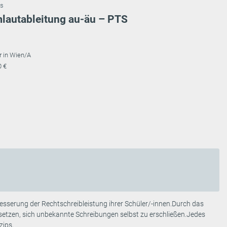
ss
mlautableitung au-äu – PTS
r in Wien/A
0 €
besserung der Rechtschreibleistung ihrer Schüler/-innen.Durch das
rsetzen, sich unbekannte Schreibungen selbst zu erschließen.Jedes
ps, ...