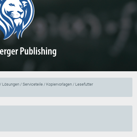
 Lösungen / Serviceteile / Kopiervorlagen / Lesefutter