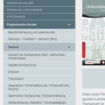
Volksschule und ASO
Mittelschule, AHS-Unterstufe
AHS-Oberstufe
expand_more
Polytechnische Schulen
Berufsorientierung und Lebenskunde
Bosnisch – Kroatisch – Serbisch (BKS)
arrow_right
Deutsch
Deutsch als Zweitsprache (DaZ) / Geflüchtete /
Förderklassen
Digitale Grundbildung
Englisch
Französisch
Geographie / Wirtschaftskunde / Wirtschaftliche
Bildung
Diese neuen För
Geschichte / Sozialkunde / Politische Bildung
gezielte Aufarb
Herzensbildung I Resilienz I Traumapädagogik
Themenheft ist 