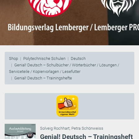
Shop
Polytechnische Schulen
Deutsch
Genial! Deutsch – Schulbücher / Wörterbücher / Lösungen /
Serviceteile / Kopiervorlagen / Lesefutter
Genial! Deutsch – Trainingshefte
Solveig Rochhart
;
Petra Schönweiss
Genial! Deutsch – Trainingsheft