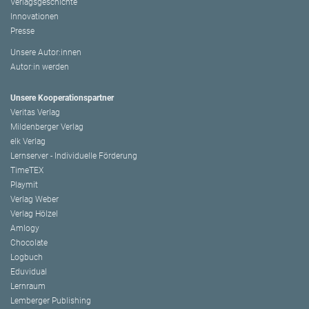
Verlagsgeschichte
Innovationen
Presse
Unsere Autor:innen
Autor:in werden
Unsere Kooperationspartner
Veritas Verlag
Mildenberger Verlag
elk Verlag
Lernserver - Individuelle Förderung
TimeTEX
Playmit
Verlag Weber
Verlag Hölzel
Amlogy
Chocolate
Logbuch
Eduvidual
Lernraum
Lemberger Publishing