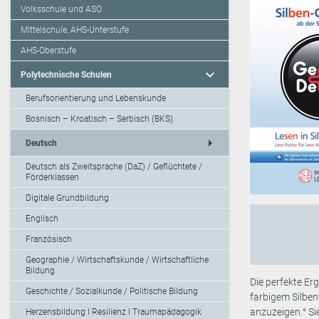
Volksschule und ASO
Mittelschule, AHS-Unterstufe
AHS-Oberstufe
expand_more
Polytechnische Schulen
Berufsorientierung und Lebenskunde
Bosnisch – Kroatisch – Serbisch (BKS)
arrow_right
Deutsch
Deutsch als Zweitsprache (DaZ) / Geflüchtete /
Förderklassen
Digitale Grundbildung
Englisch
Französisch
Geographie / Wirtschaftskunde / Wirtschaftliche
Bildung
Die perfekte Erg
Geschichte / Sozialkunde / Politische Bildung
farbigem Silben
anzuzeigen.° Sie
Herzensbildung I Resilienz I Traumapädagogik