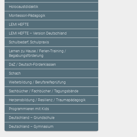
Holocaustdidaktik
Montessori-Pädagogik
LEMI HEFTE
LEMI HEFTE – Version Deutschland
Schulbedarf, Schulpraxis
Lernen zu Hause / Ferien-Training /
Begabungsförderung
DaZ / Deutsch-Förderklassen
Schach
Weiterbildung / Berufsreifeprüfung
Sachbücher / Fachbücher / Tagungsbände
Herzensbildung / Resilienz / Traumapädagogik
Programmieren mit Kids
Deutschland – Grundschule
Deutschland – Gymnasium