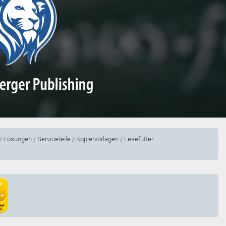
 Lösungen / Serviceteile / Kopiervorlagen / Lesefutter