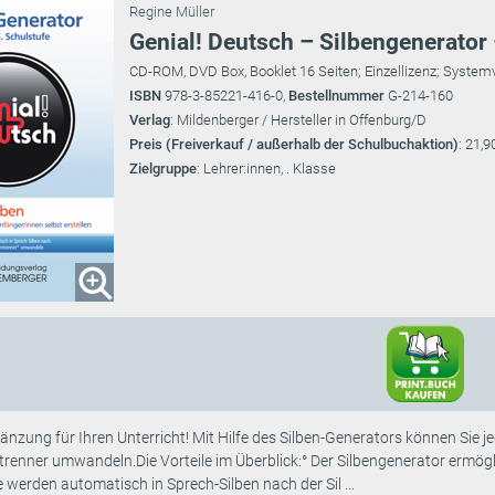
Regine Müller
Genial! Deutsch – Silbengenerator 
CD-ROM, DVD Box, Booklet 16 Seiten; Einzellizenz; Syst
ISBN
978-3-85221-416-0,
Bestellnummer
G-214-160
Verlag
: Mildenberger / Hersteller in Offenburg/D
Preis (Freiverkauf / außerhalb der Schulbuchaktion)
: 21,9
Zielgruppe
: Lehrer:innen, . Klasse
änzung für Ihren Unterricht! Mit Hilfe des Silben-Generators können Sie jed
trenner umwandeln.Die Vorteile im Überblick:° Der Silbengenerator ermöglic
 werden automatisch in Sprech-Silben nach der Sil ...