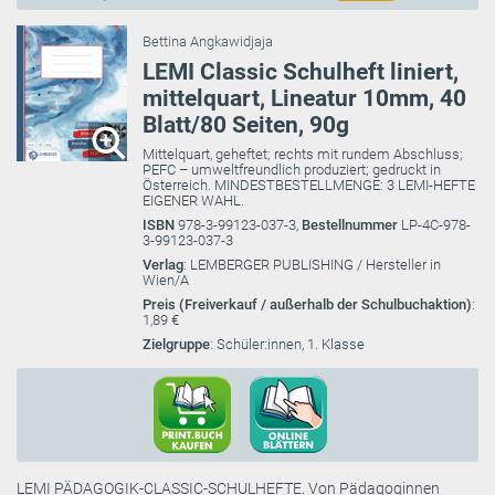
Bettina Angkawidjaja
LEMI Classic Schulheft liniert,
mittelquart, Lineatur 10mm, 40
Blatt/80 Seiten, 90g
Mittelquart, geheftet; rechts mit rundem Abschluss;
PEFC – umweltfreundlich produziert; gedruckt in
Österreich. MINDESTBESTELLMENGE: 3 LEMI-HEFTE
EIGENER WAHL.
ISBN
978-3-99123-037-3,
Bestellnummer
LP-4C-978-
3-99123-037-3
Verlag
: LEMBERGER PUBLISHING / Hersteller in
Wien/A
Preis (Freiverkauf / außerhalb der Schulbuchaktion)
:
1,89 €
Zielgruppe
: Schüler:innen, 1. Klasse
LEMI PÄDAGOGIK-CLASSIC-SCHULHEFTE. Von Pädagoginnen