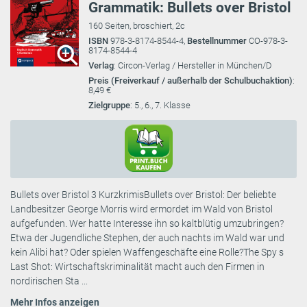
Grammatik: Bullets over Bristol
160 Seiten, broschiert, 2c
ISBN
978-3-8174-8544-4,
Bestellnummer
CO-978-3-
8174-8544-4
Verlag
: Circon-Verlag / Hersteller in München/D
Preis (Freiverkauf / außerhalb der Schulbuchaktion)
:
8,49 €
Zielgruppe
: 5., 6., 7. Klasse
Bullets over Bristol 3 KurzkrimisBullets over Bristol: Der beliebte
Landbesitzer George Morris wird ermordet im Wald von Bristol
aufgefunden. Wer hatte Interesse ihn so kaltblütig umzubringen?
Etwa der Jugendliche Stephen, der auch nachts im Wald war und
kein Alibi hat? Oder spielen Waffengeschäfte eine Rolle?The Spy s
Last Shot: Wirtschaftskriminalität macht auch den Firmen in
nordirischen Sta ...
Mehr Infos anzeigen