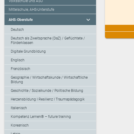
Volksschule und ASO
Mittelschule, AHS-Unterstufe
expand_more
AHS-Oberstufe
Deutsch
Deutsch als Zweitsprache (DaZ) / Geflüchtete /
Förderklassen
Digitale Grundbildung
Englisch
Französisch
Geographie / Wirtschaftskunde / Wirtschaftliche
Bildung
Geschichte / Sozialkunde / Politische Bildung
Herzensbildung I Resilienz I Traumapädagogik
Italienisch
Kompetenz Lernen® – future training
Koreanisch