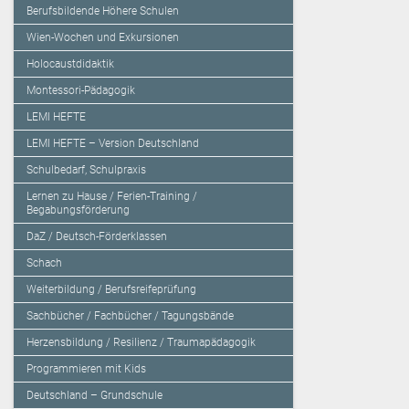
Berufsbildende Höhere Schulen
Wien-Wochen und Exkursionen
Holocaustdidaktik
Montessori-Pädagogik
LEMI HEFTE
LEMI HEFTE – Version Deutschland
Schulbedarf, Schulpraxis
Lernen zu Hause / Ferien-Training /
Begabungsförderung
DaZ / Deutsch-Förderklassen
Schach
Weiterbildung / Berufsreifeprüfung
Sachbücher / Fachbücher / Tagungsbände
Herzensbildung / Resilienz / Traumapädagogik
Programmieren mit Kids
Deutschland – Grundschule