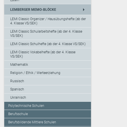
Latein
arrow_right
LEMBERGER MEMO-BLÖCKE
LEMI Classic Organizer / Hausübungshefte (ab der
4. Klasse VS/SEK)
LEMI Classic Schularbeitshefte (ab der 4. Klasse
VS/SEK)
LEMI Classic Schulhefte (ab der 4. Klasse VS/SEK)
LEMI Classic Vokabelhefte (ab der 4. Klasse
VS/SEK)
Mathematik
Religion / Ethik / Werteerziehung
Russisch
Spanisch
Ukrainisch
Polytechnische Schulen
Berufsschule
Berufsbildende Mittlere Schulen