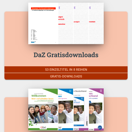
DaZ Gratisdownloads
53 EINZELTITEL IN 8 REIHEN
GRATIS-DOWNLOADS