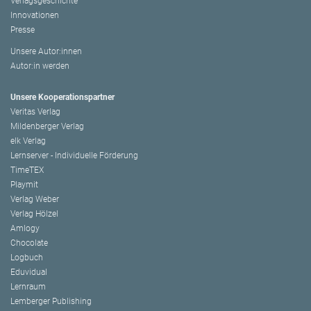
Verlagsgeschichte
Innovationen
Presse
Unsere Autor:innen
Autor:in werden
Unsere Kooperationspartner
Veritas Verlag
Mildenberger Verlag
elk Verlag
Lernserver - Individuelle Förderung
TimeTEX
Playmit
Verlag Weber
Verlag Hölzel
Amlogy
Chocolate
Logbuch
Eduvidual
Lernraum
Lemberger Publishing