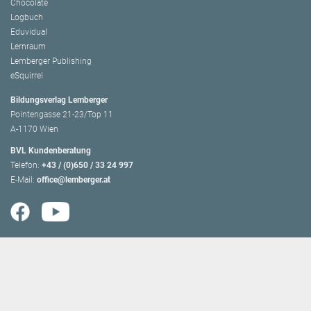
Chocolate
Logbuch
Eduvidual
Lernraum
Lemberger Publishing
eSquirrel
Bildungsverlag Lemberger
Pointengasse 21-23/Top 11
A-1170 Wien
BVL Kundenberatung
Telefon:
+43 / (0)650 / 33 24 997
E-Mail:
office@lemberger.at