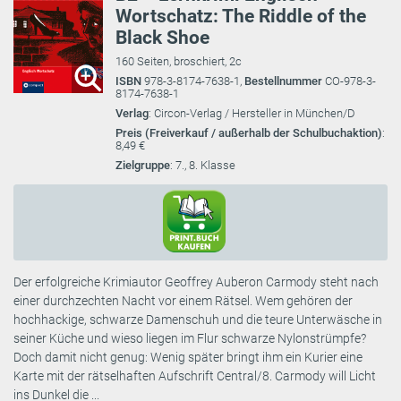
Wortschatz: The Riddle of the
Black Shoe
160 Seiten, broschiert, 2c
ISBN
978-3-8174-7638-1,
Bestellnummer
CO-978-3-
8174-7638-1
Verlag
: Circon-Verlag / Hersteller in München/D
Preis (Freiverkauf / außerhalb der Schulbuchaktion)
:
8,49 €
Zielgruppe
: 7., 8. Klasse
Der erfolgreiche Krimiautor Geoffrey Auberon Carmody steht nach
einer durchzechten Nacht vor einem Rätsel. Wem gehören der
hochhackige, schwarze Damenschuh und die teure Unterwäsche in
seiner Küche und wieso liegen im Flur schwarze Nylonstrümpfe?
Doch damit nicht genug: Wenig später bringt ihm ein Kurier eine
Karte mit der rätselhaften Aufschrift Central/8. Carmody will Licht
ins Dunkel die ...