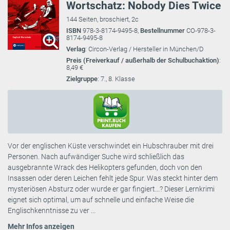
Wortschatz: Nobody Dies Twice
144 Seiten, broschiert, 2c
ISBN
978-3-8174-9495-8,
Bestellnummer
CO-978-3-
8174-9495-8
Verlag
: Circon-Verlag / Hersteller in München/D
Preis (Freiverkauf / außerhalb der Schulbuchaktion)
:
8,49 €
Zielgruppe
: 7., 8. Klasse
Vor der englischen Küste verschwindet ein Hubschrauber mit drei
Personen. Nach aufwändiger Suche wird schließlich das
ausgebrannte Wrack des Helikopters gefunden, doch von den
Insassen oder deren Leichen fehlt jede Spur. Was steckt hinter dem
mysteriösen Absturz oder wurde er gar fingiert...? Dieser Lernkrimi
eignet sich optimal, um auf schnelle und einfache Weise die
Englischkenntnisse zu ver ...
Mehr Infos anzeigen