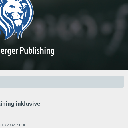
ining inklusive
4C-8-2392-7-COD