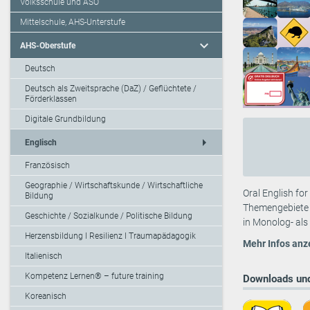
Volksschule und ASO
Mittelschule, AHS-Unterstufe
expand_more
AHS-Oberstufe
Deutsch
Deutsch als Zweitsprache (DaZ) / Geflüchtete /
Förderklassen
Digitale Grundbildung
arrow_right
Englisch
Französisch
Geographie / Wirtschaftskunde / Wirtschaftliche
Oral English fo
Bildung
Themengebiete 
Geschichte / Sozialkunde / Politische Bildung
in Monolog- als
Herzensbildung I Resilienz I Traumapädagogik
Mehr Infos anz
Italienisch
Kompetenz Lernen® – future training
Downloads und
Koreanisch