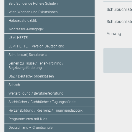
Berufsbildende Höhere Schulen
Schulbuchlist
Wien-Wochen und Exkursionen
Holocaustdidaktik
Schulbuchlist
Montessori-Pädagogik
Anhang
LEMI HEFTE
LEMI HEFTE – Version Deutschland
Schulbedarf, Schulpraxis
Lernen zu Hause / Ferien-Training /
Begabungsförderung
DaZ / Deutsch-Förderklassen
Schach
Weiterbildung / Berufsreifeprüfung
Sachbücher / Fachbücher / Tagungsbände
Herzensbildung / Resilienz / Traumapädagogik
Programmieren mit Kids
Deutschland – Grundschule