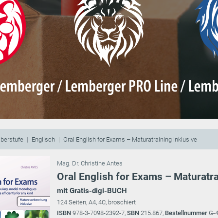
berstufe
Englisch
Oral English for Exams – Maturatraining inklusive
Mag. Dr. Christine Antes
Oral English for Exams – Maturatra
mit Gratis-digi-BUCH
124 Seiten, A4, 4C, broschiert
ISBN
978-3-7098-2392-7,
SBN
215.867,
Bestellnummer
G-