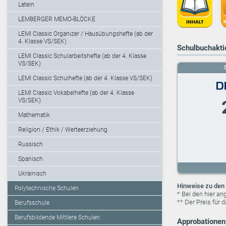
Latein
LEMBERGER MEMO-BLÖCKE
LEMI Classic Organizer / Hausübungshefte (ab der
4. Klasse VS/SEK)
Schulbuchaktio
LEMI Classic Schularbeitshefte (ab der 4. Klasse
VS/SEK)
LEMI Classic Schulhefte (ab der 4. Klasse VS/SEK)
LEMI Classic Vokabelhefte (ab der 4. Klasse
VS/SEK)
Mathematik
Religion / Ethik / Werteerziehung
Russisch
Spanisch
Ukrainisch
Hinweise zu den 
Polytechnische Schulen
* Bei den hier a
** Der Preis für 
Berufsschule
Berufsbildende Mittlere Schulen
Approbationen 