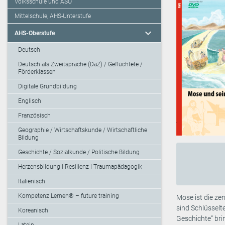
Volksschule und ASO
Mittelschule, AHS-Unterstufe
expand_more
AHS-Oberstufe
Deutsch
Deutsch als Zweitsprache (DaZ) / Geflüchtete /
Förderklassen
Digitale Grundbildung
Englisch
Französisch
Geographie / Wirtschaftskunde / Wirtschaftliche
Bildung
Geschichte / Sozialkunde / Politische Bildung
Herzensbildung I Resilienz I Traumapädagogik
Italienisch
Kompetenz Lernen® – future training
Mose ist die z
sind Schlüsselt
Koreanisch
Geschichte“ brin