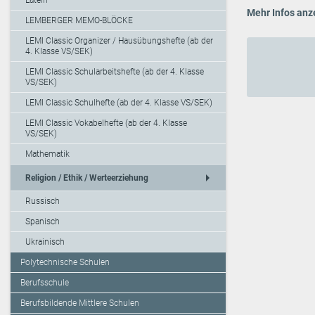
Latein
Mehr Infos anz
LEMBERGER MEMO-BLÖCKE
LEMI Classic Organizer / Hausübungshefte (ab der
4. Klasse VS/SEK)
LEMI Classic Schularbeitshefte (ab der 4. Klasse
VS/SEK)
LEMI Classic Schulhefte (ab der 4. Klasse VS/SEK)
LEMI Classic Vokabelhefte (ab der 4. Klasse
VS/SEK)
Mathematik
arrow_right
Religion / Ethik / Werteerziehung
Russisch
Spanisch
Ukrainisch
Polytechnische Schulen
Berufsschule
Berufsbildende Mittlere Schulen