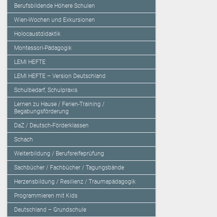
Berufsbildende Höhere Schulen
Wien-Wochen und Exkursionen
Holocaustdidaktik
Montessori-Pädagogik
LEMI HEFTE
LEMI HEFTE – Version Deutschland
Schulbedarf, Schulpraxis
Lernen zu Hause / Ferien-Training /
Begabungsförderung
DaZ / Deutsch-Förderklassen
Schach
Weiterbildung / Berufsreifeprüfung
Sachbücher / Fachbücher / Tagungsbände
Herzensbildung / Resilienz / Traumapädagogik
Programmieren mit Kids
Deutschland – Grundschule