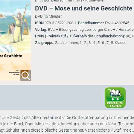
Dr. Anton Deutschmann
;
Max Kronawitter
DVD – Mose und seine Geschichte
DVD 45 Minuten
ISBN
978-3-85221-208-1,
Bestellnummer
FWU-4602545
Verlag
: BVL – Bildungsverlag Lemberger GmbH / Herstelle
Preis (Freiverkauf / außerhalb der Schulbuchaktion)
: 98,0
Zielgruppe
: Schüler:innen, 1., 2., 3., 4., 5., 6., 7., 8. Klasse
entrale Gestalt des Alten Testaments. Die Gottesoffenbarung im brenne
exte der Bibel. Ohne Mose ist das Judentum, aber auch das Neue Testame
gt SchülerInnen diese biblische Gestalt näher. Verschiedene Kurzfilme e ..