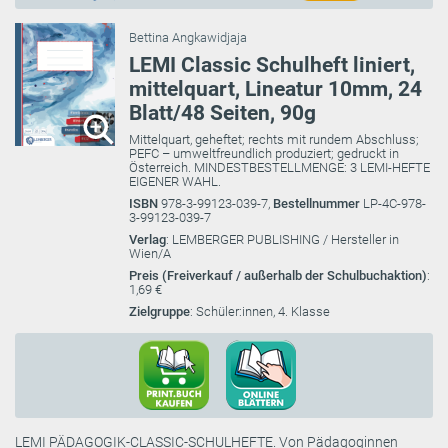
Bettina Angkawidjaja
LEMI Classic Schulheft liniert,
mittelquart, Lineatur 10mm, 24
Blatt/48 Seiten, 90g
Mittelquart, geheftet; rechts mit rundem Abschluss;
PEFC – umweltfreundlich produziert; gedruckt in
Österreich. MINDESTBESTELLMENGE: 3 LEMI-HEFTE
EIGENER WAHL.
ISBN
978-3-99123-039-7,
Bestellnummer
LP-4C-978-
3-99123-039-7
Verlag
: LEMBERGER PUBLISHING / Hersteller in
Wien/A
Preis (Freiverkauf / außerhalb der Schulbuchaktion)
:
1,69 €
Zielgruppe
: Schüler:innen, 4. Klasse
LEMI PÄDAGOGIK-CLASSIC-SCHULHEFTE. Von Pädagoginnen