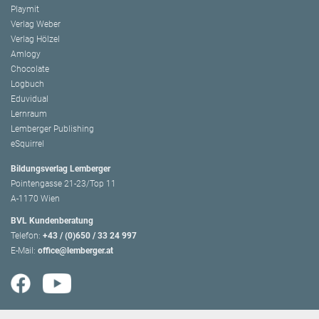
Playmit
Verlag Weber
Verlag Hölzel
Amlogy
Chocolate
Logbuch
Eduvidual
Lernraum
Lemberger Publishing
eSquirrel
Bildungsverlag Lemberger
Pointengasse 21-23/Top 11
A-1170 Wien
BVL Kundenberatung
Telefon:
+43 / (0)650 / 33 24 997
E-Mail:
office@lemberger.at