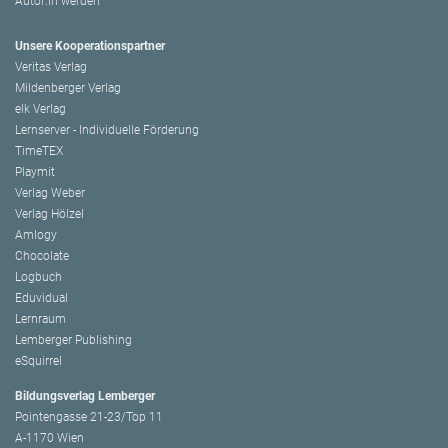
Autor:in werden
Unsere Kooperationspartner
Veritas Verlag
Mildenberger Verlag
elk Verlag
Lernserver - Individuelle Förderung
TimeTEX
Playmit
Verlag Weber
Verlag Hölzel
Amlogy
Chocolate
Logbuch
Eduvidual
Lernraum
Lemberger Publishing
eSquirrel
Bildungsverlag Lemberger
Pointengasse 21-23/Top 11
A-1170 Wien