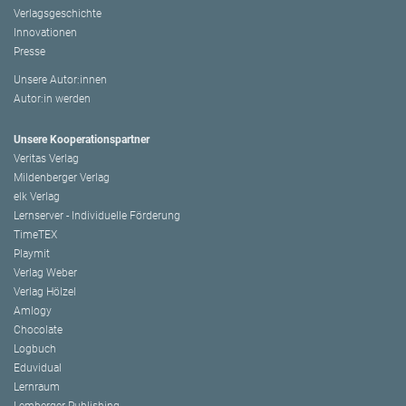
Verlagsgeschichte
Innovationen
Presse
Unsere Autor:innen
Autor:in werden
Unsere Kooperationspartner
Veritas Verlag
Mildenberger Verlag
elk Verlag
Lernserver - Individuelle Förderung
TimeTEX
Playmit
Verlag Weber
Verlag Hölzel
Amlogy
Chocolate
Logbuch
Eduvidual
Lernraum