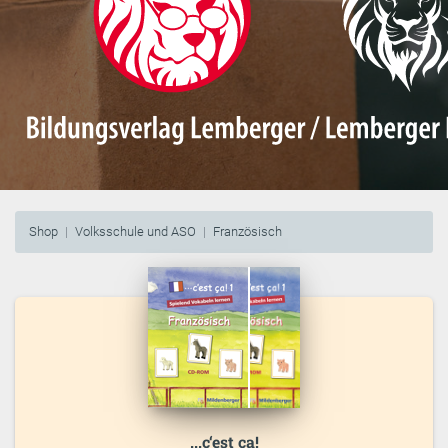
Shop
Volksschule und ASO
Französisch
...c‘est ça!