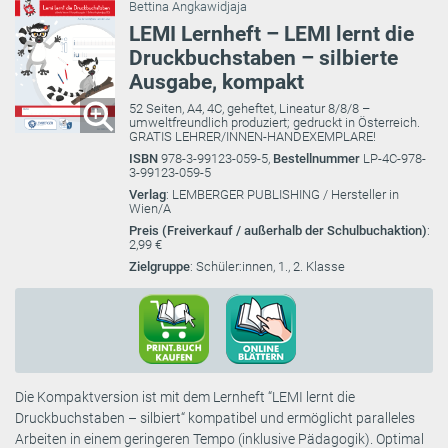
Bettina Angkawidjaja
LEMI Lernheft – LEMI lernt die
Druckbuchstaben – silbierte
Ausgabe, kompakt
52 Seiten, A4, 4C, geheftet, Lineatur 8/8/8 –
umweltfreundlich produziert; gedruckt in Österreich.
GRATIS LEHRER/INNEN-HANDEXEMPLARE!
ISBN
978-3-99123-059-5,
Bestellnummer
LP-4C-978-
3-99123-059-5
Verlag
: LEMBERGER PUBLISHING / Hersteller in
Wien/A
Preis (Freiverkauf / außerhalb der Schulbuchaktion)
:
2,99 €
Zielgruppe
: Schüler:innen, 1., 2. Klasse
Die Kompaktversion ist mit dem Lernheft “LEMI lernt die
Druckbuchstaben – silbiert“ kompatibel und ermöglicht paralleles
Arbeiten in einem geringeren Tempo (inklusive Pädagogik). Optimal