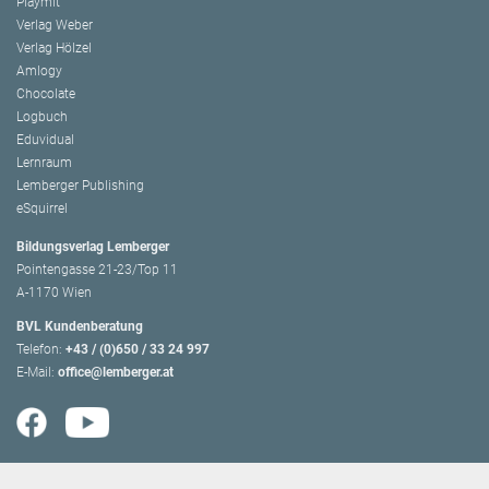
Playmit
Verlag Weber
Verlag Hölzel
Amlogy
Chocolate
Logbuch
Eduvidual
Lernraum
Lemberger Publishing
eSquirrel
Bildungsverlag Lemberger
Pointengasse 21-23/Top 11
A-1170 Wien
BVL Kundenberatung
Telefon:
+43 / (0)650 / 33 24 997
E-Mail:
office@lemberger.at