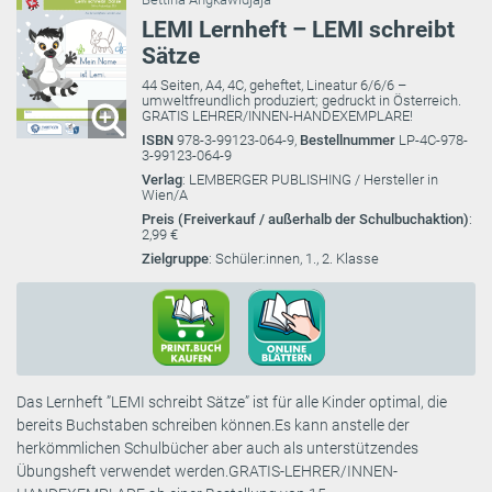
LEMI Lernheft – LEMI schreibt
Sätze
44 Seiten, A4, 4C, geheftet, Lineatur 6/6/6 –
umweltfreundlich produziert; gedruckt in Österreich.
GRATIS LEHRER/INNEN-HANDEXEMPLARE!
ISBN
978-3-99123-064-9,
Bestellnummer
LP-4C-978-
3-99123-064-9
Verlag
: LEMBERGER PUBLISHING / Hersteller in
Wien/A
Preis (Freiverkauf / außerhalb der Schulbuchaktion)
:
2,99 €
Zielgruppe
: Schüler:innen, 1., 2. Klasse
Das Lernheft ”LEMI schreibt Sätze” ist für alle Kinder optimal, die
bereits Buchstaben schreiben können.Es kann anstelle der
herkömmlichen Schulbücher aber auch als unterstützendes
Übungsheft verwendet werden.GRATIS-LEHRER/INNEN-