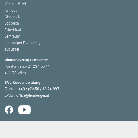
Verlag Hölzel
Amlogy
Chocolate
Logbuch
Eduvidual
Lernraum
Lemberger Publishing
eSquirrel
Bildungsverlag Lemberger
Pointengasse 21-23/Top 11
A-1170 Wien
BVL Kundenberatung
Telefon:
+43 / (0)650 / 33 24 997
E-Mail:
office@lemberger.at