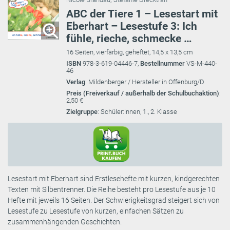
ABC der Tiere 1 – Lesestart mit
Eberhart – Lesestufe 3: Ich
fühle, rieche, schmecke …
16 Seiten, vierfärbig, geheftet, 14,5 x 13,5 cm
ISBN
978-3-619-04446-7,
Bestellnummer
VS-M-440-
46
Verlag
: Mildenberger / Hersteller in Offenburg/D
Preis (Freiverkauf / außerhalb der Schulbuchaktion)
:
2,50 €
Zielgruppe
: Schüler:innen, 1., 2. Klasse
Lesestart mit Eberhart sind Erstlesehefte mit kurzen, kindgerechten
Texten mit Silbentrenner. Die Reihe besteht pro Lesestufe aus je 10
Hefte mit jeweils 16 Seiten. Der Schwierigkeitsgrad steigert sich von
Lesestufe zu Lesestufe von kurzen, einfachen Sätzen zu
zusammenhängenden Geschichten.