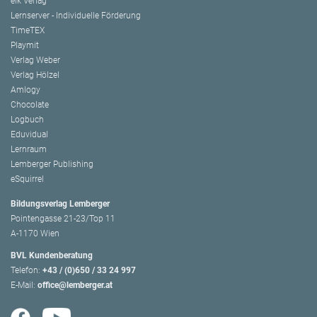
elk Verlag
Lernserver - Individuelle Förderung
TimeTEX
Playmit
Verlag Weber
Verlag Hölzel
Amlogy
Chocolate
Logbuch
Eduvidual
Lernraum
Lemberger Publishing
eSquirrel
Bildungsverlag Lemberger
Pointengasse 21-23/Top 11
A-1170 Wien
BVL Kundenberatung
Telefon:
+43 / (0)650 / 33 24 997
E-Mail:
office@lemberger.at