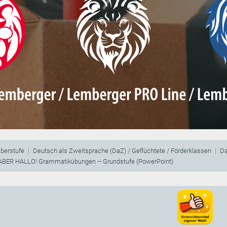
berstufe
Deutsch als Zweitsprache (DaZ) / Geflüchtete / Förderklassen
Da
ABER HALLO! Grammatikübungen – Grundstufe (PowerPoint)