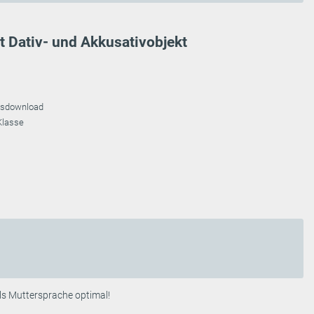
 Dativ- und Akkusativobjekt
tisdownload
 Klasse
als Muttersprache optimal!