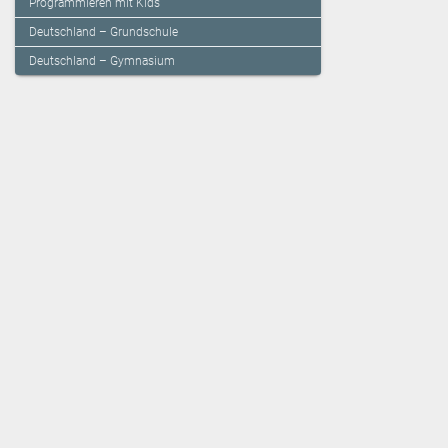
Programmieren mit Kids
Deutschland – Grundschule
Deutschland – Gymnasium
Über den Verlag
Unsere Kooperati
Impressum, AGB und Lieferbestimmungen
Veritas Verlag
Kontakt
Mildenberger Verl
Kundenberatung (E-Mail)
elk Verlag
Auslieferung (Direktbestellung für den Buchhandel)
Lernserver - Indiv
Datenschutzerklärung
TimeTEX
Playmit
Lemberger Blog
Verlag Weber
BVL auf Facebook
Verlag Hölzel
BVL auf Youtube
Amlogy
Leitbild
Chocolate
Verlagsgeschichte
Logbuch
Innovationen
Eduvidual
Presse
Lernraum
Lemberger Publis
Unsere Autor:innen
eSquirrel