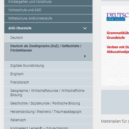
Kindergarten und Vorschule
Volksschule und ASO
Mittelschule, AHS-Unterstufe
expand_more
AHS-Oberstufe
Deutsch
Deutsch als Zweitsprache (DaZ) / Geflüchtete /
Förderklassen
arrow_right
Digitale Grundbildung
Englisch
Französisch
Geographie / Wirtschaftskunde / Wirtschaftliche
Bildung
Geschichte / Sozialkunde / Politische Bildung
Herzensbildung I Resilienz I Traumapädagogik
Italienisch
Materialien für
Kompetenz Lernen® – future training