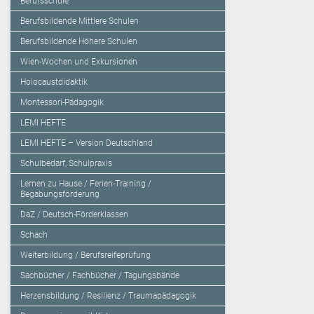
Berufsschule
Berufsbildende Mittlere Schulen
Berufsbildende Höhere Schulen
Wien-Wochen und Exkursionen
Holocaustdidaktik
Montessori-Pädagogik
LEMI HEFTE
LEMI HEFTE – Version Deutschland
Schulbedarf, Schulpraxis
Lernen zu Hause / Ferien-Training /
Begabungsförderung
DaZ / Deutsch-Förderklassen
Schach
Weiterbildung / Berufsreifeprüfung
Sachbücher / Fachbücher / Tagungsbände
Herzensbildung / Resilienz / Traumapädagogik