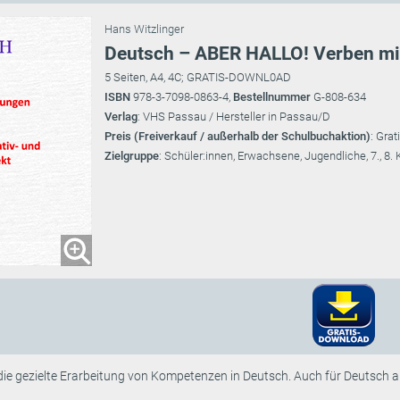
Hans Witzlinger
Deutsch – ABER HALLO! Verben mit
5 Seiten, A4, 4C; GRATIS-DOWNL0AD
ISBN
978-3-7098-0863-4,
Bestellnummer
G-808-634
Verlag
: VHS Passau / Hersteller in Passau/D
Preis (Freiverkauf / außerhalb der Schulbuchaktion)
: Gra
Zielgruppe
: Schüler:innen, Erwachsene, Jugendliche, 7., 8.
 die gezielte Erarbeitung von Kompetenzen in Deutsch. Auch für Deutsch 