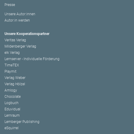
Presse
Unsere Autor:innen
Autor:in werden
Unsere Kooperationspartner
Veritas Verlag
Mildenberger Verlag
elk Verlag
Lernserver - Individuelle Förderung
TimeTEX
Playmit
Verlag Weber
Verlag Hölzel
Amlogy
Chocolate
Logbuch
Eduvidual
Lernraum
Lemberger Publishing
eSquirrel