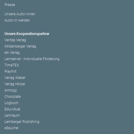
Presse
Unsere Autor:innen
Autor:in werden
Unsere Kooperationspartner
Veritas Verlag
Mildenberger Verlag
elk Verlag
Lernserver - Individuelle Förderung
TimeTEX
Playmit
Verlag Weber
Verlag Hölzel
Amlogy
Chocolate
Logbuch
Eduvidual
Lernraum
Lemberger Publishing
eSquirrel