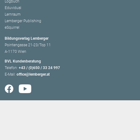
Logbuch
Eduvidual
Lernraum
Lemberger Publishing
eSquirrel
Bildungsverlag Lemberger
Pointengasse 21-23/Top 11
A-1170 Wien
BVL Kundenberatung
Telefon:
+43 / (0)650 / 33 24 997
E-Mail:
office@lemberger.at