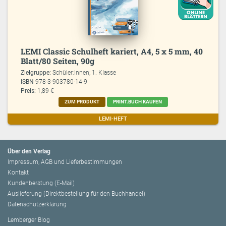
LEMI Classic Schulheft kariert, A4, 5 x 5 mm, 40
Blatt/80 Seiten, 90g
Zielgruppe:
Schüler:innen; 1. Klasse
ISBN
978-3-903780-14-9
Preis:
1,89 €
ZUM PRODUKT
PRINT.BUCH KAUFEN
LEMI-HEFT
Über den Verlag
Impressum, AGB und Lieferbestimmungen
Kontakt
Kundenberatung (E-Mail)
Auslieferung (Direktbestellung für den Buchhandel)
Datenschutzerklärung
Lemberger Blog