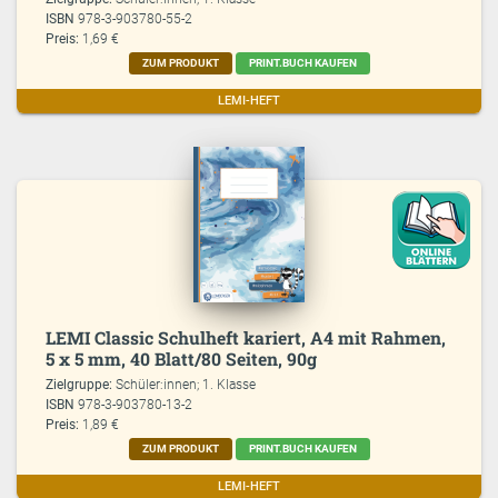
ISBN
978-3-903780-55-2
Preis:
1,69 €
ZUM PRODUKT
PRINT.BUCH KAUFEN
LEMI-HEFT
LEMI Classic Schulheft kariert, A4 mit Rahmen,
5 x 5 mm, 40 Blatt/80 Seiten, 90g
Zielgruppe:
Schüler:innen; 1. Klasse
ISBN
978-3-903780-13-2
Preis:
1,89 €
ZUM PRODUKT
PRINT.BUCH KAUFEN
LEMI-HEFT