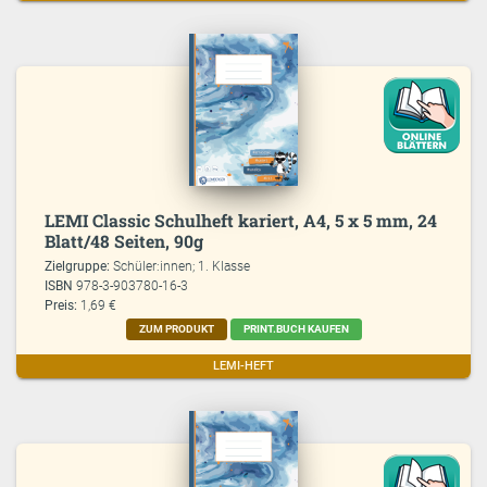
LEMI Classic Schulheft kariert, A4, 5 x 5 mm, 24
Blatt/48 Seiten, 90g
Zielgruppe:
Schüler:innen; 1. Klasse
ISBN
978-3-903780-16-3
Preis:
1,69 €
ZUM PRODUKT
PRINT.BUCH KAUFEN
LEMI-HEFT