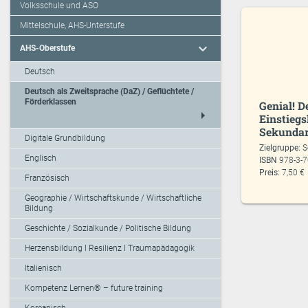
Volksschule und ASO
Mittelschule, AHS-Unterstufe
expand_more
AHS-Oberstufe
Deutsch
Deutsch als Zweitsprache (DaZ) / Geflüchtete /
Förderklassen
Genial! D
arrow_right
Einstiegs
Sekundar
Digitale Grundbildung
Zielgruppe:
S
Englisch
ISBN
978-3-
Preis:
7,50 €
Französisch
Geographie / Wirtschaftskunde / Wirtschaftliche
Bildung
Geschichte / Sozialkunde / Politische Bildung
Herzensbildung I Resilienz I Traumapädagogik
Italienisch
Kompetenz Lernen® – future training
Koreanisch