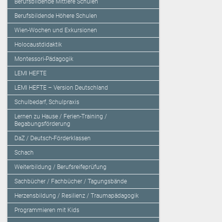
Berufsbildende Mittlere Schulen
Berufsbildende Höhere Schulen
Wien-Wochen und Exkursionen
Holocaustdidaktik
Montessori-Pädagogik
LEMI HEFTE
LEMI HEFTE – Version Deutschland
Schulbedarf, Schulpraxis
Lernen zu Hause / Ferien-Training /
Begabungsförderung
DaZ / Deutsch-Förderklassen
Schach
Weiterbildung / Berufsreifeprüfung
Sachbücher / Fachbücher / Tagungsbände
Herzensbildung / Resilienz / Traumapädagogik
Programmieren mit Kids