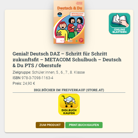
Genial! Deutsch DAZ – Schritt für Schritt
zukunftsfit – METACOM Schulbuch – Deutsch
& Du PTS / Oberstufe
Zielgruppe:
Schüler:innen; 5., 6., 7., 8. Klasse
ISBN
978-3-7098-1163-4
Preis:
24,90 €
DIGI.BÜCHER IM FREIVERKAUF (STORE.AT)
ZUM PRODUKT
PRINT.BUCH KAUFEN