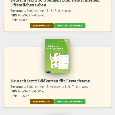
Öffentliches Leben
Zielgruppe:
Schüler:innen; 5., 6., 7., 8. Klasse
ISBN
978-3-8174-1664-6
Preis:
5,50 €
ZUM PRODUKT
PRINT.BUCH KAUFEN
Deutsch jetzt! Bildkarten für Erwachsene
Zielgruppe:
Schüler:innen, Erwachsene; 5., 6., 7., 8. Klasse
ISBN
978-3-8174-1681-3
Preis:
10,50 €
ZUM PRODUKT
PRINT.BUCH KAUFEN