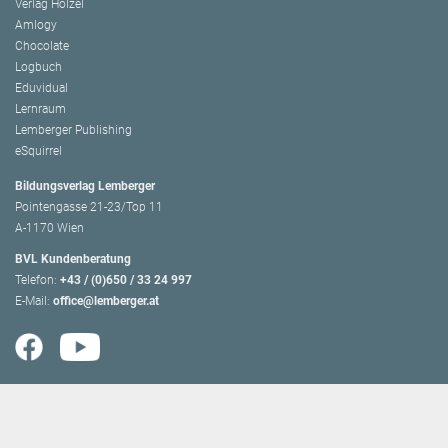
Verlag Hölzel
Amlogy
Chocolate
Logbuch
Eduvidual
Lernraum
Lemberger Publishing
eSquirrel
Bildungsverlag Lemberger
Pointengasse 21-23/Top 11
A-1170 Wien
BVL Kundenberatung
Telefon:
+43 / (0)650 / 33 24 997
E-Mail:
office@lemberger.at