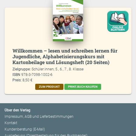
Willkommen – lesen und schreiben lernen für
Jugendliche, Alphabetisierungskurs mit
Kartonbeilage und Lösungsheft (20 Seiten)
Zielgruppe:
Schüler:innen; 5., 6., 7., 8. Klasse
ISBN
978-3-7098-1002-6
Preis:
8,50 €
ZUM PRODUKT
PRINT.BUCH KAUFEN
Über den Verlag
Impressum, AGB und Lieferbestimmungen
Kontakt
Kundenberatung (E-Mail)
Auslieferung (Direktbestellung für den Buchhandel)