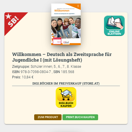
Willkommen – Deutsch als Zweitsprache für
Jugendliche I (mit Lösungsheft)
Zielgruppe:
Schüler:innen; 5., 6., 7., 8. Klasse
ISBN
978-3-7098-0804-7 ,
SBN
185.568
Preis:
10,84 €
DIGI.BÜCHER IM FREIVERKAUF (STORE.AT)
ZUM PRODUKT
PRINT.BUCH KAUFEN