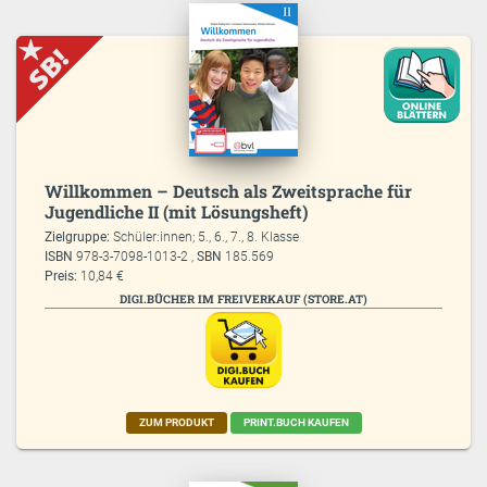
Willkommen – Deutsch als Zweitsprache für
Jugendliche II (mit Lösungsheft)
Zielgruppe:
Schüler:innen; 5., 6., 7., 8. Klasse
ISBN
978-3-7098-1013-2 ,
SBN
185.569
Preis:
10,84 €
DIGI.BÜCHER IM FREIVERKAUF (STORE.AT)
ZUM PRODUKT
PRINT.BUCH KAUFEN