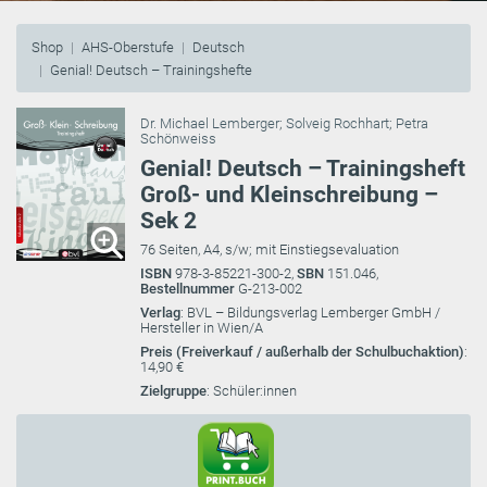
Shop
AHS-Oberstufe
Deutsch
Genial! Deutsch – Trainingshefte
Dr. Michael Lemberger
;
Solveig Rochhart
;
Petra
Schönweiss
Genial! Deutsch – Trainingsheft
Groß- und Kleinschreibung –
Sek 2
76 Seiten, A4, s/w; mit Einstiegsevaluation
ISBN
978-3-85221-300-2,
SBN
151.046,
Bestellnummer
G-213-002
Verlag
: BVL – Bildungsverlag Lemberger GmbH /
Hersteller in Wien/A
Preis (Freiverkauf / außerhalb der Schulbuchaktion)
:
14,90 €
Zielgruppe
: Schüler:innen