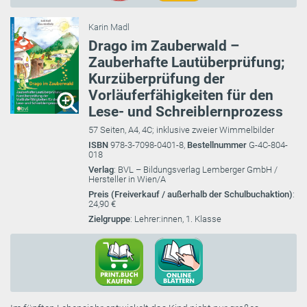
Karin Madl
Drago im Zauberwald –
Zauberhafte Lautüberprüfung;
Kurzüberprüfung der
Vorläuferfähigkeiten für den
Lese- und Schreiblernprozess
57 Seiten, A4, 4C; inklusive zweier Wimmelbilder
ISBN
978-3-7098-0401-8,
Bestellnummer
G-4C-804-
018
Verlag
: BVL – Bildungsverlag Lemberger GmbH /
Hersteller in Wien/A
Preis (Freiverkauf / außerhalb der Schulbuchaktion)
:
24,90 €
Zielgruppe
: Lehrer:innen, 1. Klasse