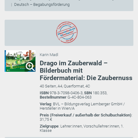
Deutsch – Begabungsförderung
Karin Madl
Drago im Zauberwald –
Bilderbuch mit
Fördermaterial: Die Zaubernuss
40 Seiten, A4, Querformat, 4C
ISBN
978-3-7098-0406-3,
SBN
180.353,
Bestellnummer
G-4C-804-063
Verlag
: BVL – Bildungsverlag Lemberger GmbH /
Hersteller in Wien/A
Preis (Freiverkauf / außerhalb der Schulbuchaktion)
:
31,75 €
Zielgruppe
: Lehrer:innen, Vorschullehrer:innen, 1.
Klasse