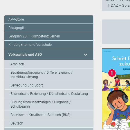
DAZ – Sprac
APP-Store
Pädagogik
Lehrplan 23 – Kompetenz Lernen
Kindergarten und Vorschule
expand_more
Volksschule und ASO
Arabisch
Begabungsförderung / Differenzierung /
Individualisierung
Bewegung und Sport
Bildnerische Erziehung / Künstlerische Gestaltung
Bildungsvoraussetzungen / Diagnose /
Schulbeginn
Bosnisch – Kroatisch – Serbisch (BKS)
Deutsch