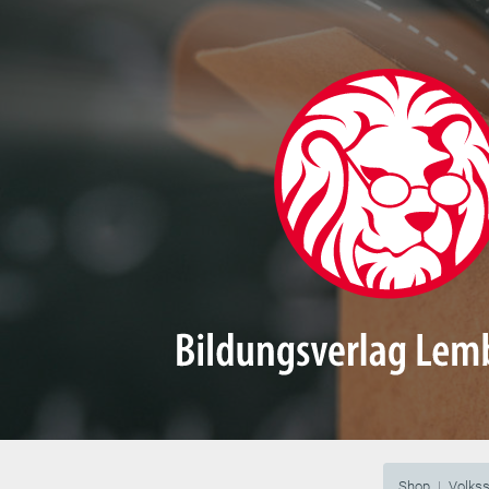
Shop
Volks