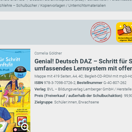
hlehre – Schulbücher / Kopiervorlagen / Unterrichtsmaterialien
Cornelia Göldner
Genial! Deutsch DAZ – Schritt für 
umfassendes Lernsystem mit offe
Mappe mit 419 Seiten, A4, 4C; Begleit-CD-ROM mit mp3-Hö
ISBN
978-3-7098-0726-2,
Bestellnummer
G-4C-807-262
Verlag
: BVL – Bildungsverlag Lemberger GmbH / Herstelle
Preis (Freiverkauf / außerhalb der Schulbuchaktion)
: 99,9
Zielgruppe
: Schüler:innen, Erwachsene