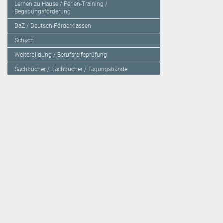
Lernen zu Hause / Ferien-Training /
Begabungsförderung
DaZ / Deutsch-Förderklassen
Schach
Weiterbildung / Berufsreifeprüfung
Sachbücher / Fachbücher / Tagungsbände
Herzensbildung / Resilienz / Traumapädagogik
Programmieren mit Kids
Deutschland – Grundschule
Deutschland – Gymnasium
Über den Verlag
Unsere Kooperati
Impressum, AGB und Lieferbestimmungen
Veritas Verlag
Kontakt
Mildenberger Verl
Kundenberatung (E-Mail)
elk Verlag
Auslieferung (Direktbestellung für den Buchhandel)
Lernserver - Indiv
Datenschutzerklärung
TimeTEX