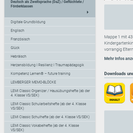
Deutsch als Zweitsprache (DaZ) / Geflüchtete /
Förderklassen
arrow_right
Digitale Grundbildung
Englisch
Mappe 1 mit 433
Französisch
Kindergartenkin
Glück
vorrangig Elter
Hebräisch
Mehr Infos anz
Herzensbildung I Resilienz I Traumapädagogik
Downloads und
Kompetenz Lernen® – future training
LEMBERGER MEMO-BLÖCKE
LEMI Classic Organizer / Hausübungshefte (ab der
4. Klasse VS/SEK)
LEMI Classic Schularbeitshefte (ab der 4. Klasse
VS/SEK)
LEMI Classic Schulhefte (ab der 4. Klasse VS/SEK)
LEMI Classic Vokabelhefte (ab der 4. Klasse
VS/SEK)