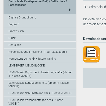
Deutsch als Zweitsprache (DaZ) / Geflüchtete /
Förderklassen
Die Wimmelbild
arrow_right
Digitale Grundbildung
Die detailverli
den Wortschatz 
Englisch
Französisch
Glück
Downloads und
Hebräisch
Herzensbildung I Resilienz I Traumapädagogik
Kompetenz Lernen® – future training
LEMBERGER MEMO-BLÖCKE
LEMI Classic Organizer / Hausübungshefte (ab der
4. Klasse VS/SEK)
LEMI Classic Schularbeitshefte (ab der 4. Klasse
VS/SEK)
LEMI Classic Schulhefte (ab der 4. Klasse VS/SEK)
LEMI Classic Vokabelhefte (ab der 4. Klasse
VS/SEK)