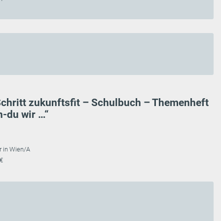
Schritt zukunftsfit – Schulbuch – Themenheft
h-du wir …“
r in Wien/A
 €