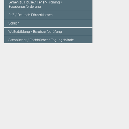
Lernen zu Hause / Ferien-Training /
Begabungsförderung
DaZ / Deutsch-Förderklassen
Schach
Weiterbildung / Berufsreifeprüfung
Sachbücher / Fachbücher / Tagungsbände
Herzensbildung / Resilienz / Traumapädagogik
Programmieren mit Kids
Deutschland – Grundschule
Deutschland – Gymnasium
Über den Verlag
Unsere Kooperati
Impressum, AGB und Lieferbestimmungen
Veritas Verlag
Kontakt
Mildenberger Verl
Kundenberatung (E-Mail)
elk Verlag
Auslieferung (Direktbestellung für den Buchhandel)
Lernserver - Indiv
Datenschutzerklärung
TimeTEX