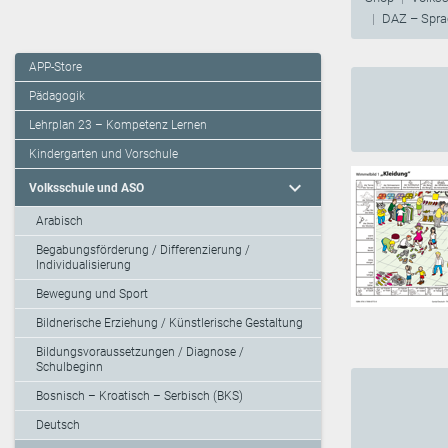
DAZ – Sprac
APP-Store
Pädagogik
Lehrplan 23 – Kompetenz Lernen
Kindergarten und Vorschule
expand_more
Volksschule und ASO
Arabisch
Begabungsförderung / Differenzierung /
Individualisierung
Bewegung und Sport
Bildnerische Erziehung / Künstlerische Gestaltung
Bildungsvoraussetzungen / Diagnose /
Schulbeginn
Bosnisch – Kroatisch – Serbisch (BKS)
Deutsch