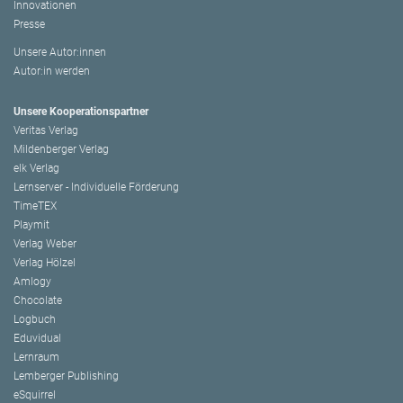
Innovationen
Presse
Unsere Autor:innen
Autor:in werden
Unsere Kooperationspartner
Veritas Verlag
Mildenberger Verlag
elk Verlag
Lernserver - Individuelle Förderung
TimeTEX
Playmit
Verlag Weber
Verlag Hölzel
Amlogy
Chocolate
Logbuch
Eduvidual
Lernraum
Lemberger Publishing
eSquirrel