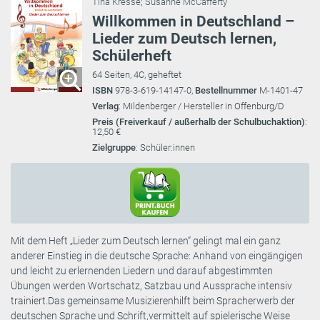
Tina Kresse
;
Susanne McCafferty
Willkommen in Deutschland –
Lieder zum Deutsch lernen,
Schülerheft
64 Seiten, 4C, geheftet
ISBN
978-3-619-14147-0,
Bestellnummer
M-1401-47
Verlag
: Mildenberger / Hersteller in Offenburg/D
Preis (Freiverkauf / außerhalb der Schulbuchaktion)
:
12,50 €
Zielgruppe
: Schüler:innen
Mit dem Heft „Lieder zum Deutsch lernen“ gelingt mal ein ganz
anderer Einstieg in die deutsche Sprache: Anhand von eingängigen
und leicht zu erlernenden Liedern und darauf abgestimmten
Übungen werden Wortschatz, Satzbau und Aussprache intensiv
trainiert.Das gemeinsame Musizierenhilft beim Spracherwerb der
deutschen Sprache und Schrift,vermittelt auf spielerische Weise