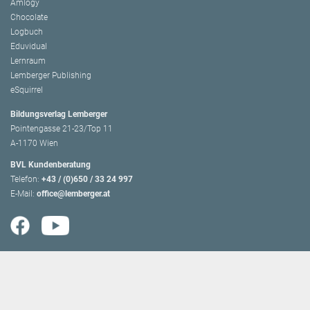
Amlogy
Chocolate
Logbuch
Eduvidual
Lernraum
Lemberger Publishing
eSquirrel
Bildungsverlag Lemberger
Pointengasse 21-23/Top 11
A-1170 Wien
BVL Kundenberatung
Telefon:
+43 / (0)650 / 33 24 997
E-Mail:
office@lemberger.at