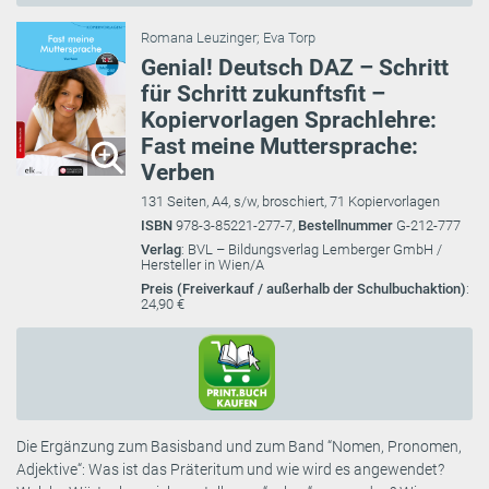
Romana Leuzinger
;
Eva Torp
Genial! Deutsch DAZ – Schritt
für Schritt zukunftsfit –
Kopiervorlagen Sprachlehre:
Fast meine Muttersprache:
Verben
131 Seiten, A4, s/w, broschiert, 71 Kopiervorlagen
ISBN
978-3-85221-277-7,
Bestellnummer
G-212-777
Verlag
: BVL – Bildungsverlag Lemberger GmbH /
Hersteller in Wien/A
Preis (Freiverkauf / außerhalb der Schulbuchaktion)
:
24,90 €
Die Ergänzung zum Basisband und zum Band “Nomen, Pronomen,
Adjektive“: Was ist das Präteritum und wie wird es angewendet?