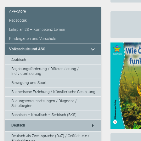
APP-Store
Pädagogik
Lehrplan 23 – Kompetenz Lernen
Kindergarten und Vorschule
expand_more
Volksschule und ASO
Arabisch
Begabungsförderung / Differenzierung /
Individualisierung
Bewegung und Sport
Bildnerische Erziehung / Künstlerische Gestaltung
Bildungsvoraussetzungen / Diagnose /
Schulbeginn
Bosnisch – Kroatisch – Serbisch (BKS)
arrow_right
Deutsch
Deutsch als Zweitsprache (DaZ) / Geflüchtete /
Förderklassen