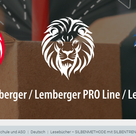
schule und ASO
Deutsch
Lesebücher – SILBENMETHODE mit SILBENTRE