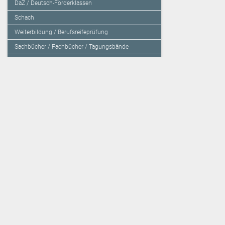
DaZ / Deutsch-Förderklassen
Schach
Weiterbildung / Berufsreifeprüfung
Sachbücher / Fachbücher / Tagungsbände
Herzensbildung / Resilienz / Traumapädagogik
Programmieren mit Kids
Deutschland – Grundschule
Deutschland – Gymnasium
Über den Verlag
Unsere Kooperati
Impressum, AGB und Lieferbestimmungen
Veritas Verlag
Kontakt
Mildenberger Verl
Kundenberatung (E-Mail)
elk Verlag
Auslieferung (Direktbestellung für den Buchhandel)
Lernserver - Indiv
Datenschutzerklärung
TimeTEX
Playmit
Lemberger Blog
Verlag Weber
BVL auf Facebook
Verlag Hölzel