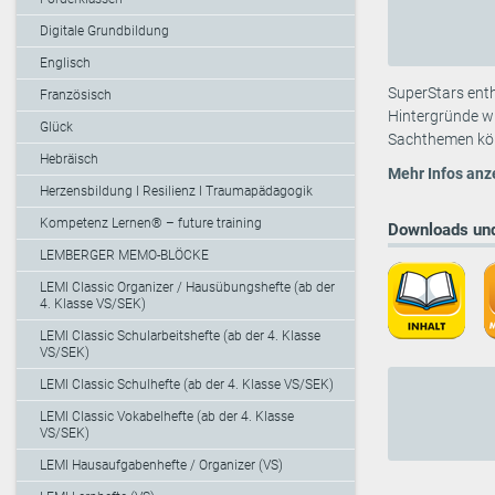
Digitale Grundbildung
Englisch
SuperStars enth
Französisch
Hintergründe wi
Glück
Sachthemen könn
Hebräisch
Mehr Infos anz
Herzensbildung I Resilienz I Traumapädagogik
Kompetenz Lernen® – future training
Downloads und
LEMBERGER MEMO-BLÖCKE
LEMI Classic Organizer / Hausübungshefte (ab der
4. Klasse VS/SEK)
LEMI Classic Schularbeitshefte (ab der 4. Klasse
VS/SEK)
LEMI Classic Schulhefte (ab der 4. Klasse VS/SEK)
LEMI Classic Vokabelhefte (ab der 4. Klasse
VS/SEK)
LEMI Hausaufgabenhefte / Organizer (VS)