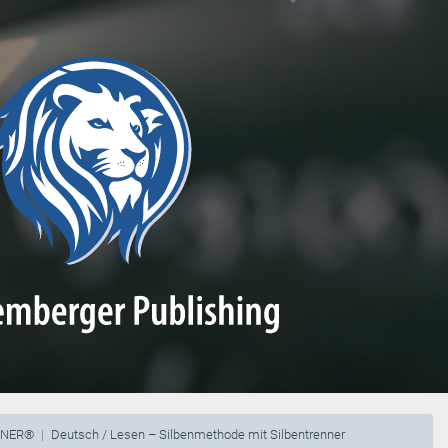
NNER®
Deutsch / Lesen – Silbenmethode mit Silbentrenner