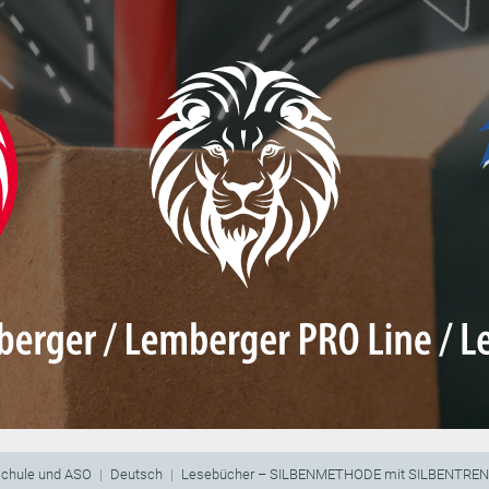
schule und ASO
Deutsch
Lesebücher – SILBENMETHODE mit SILBENTRE