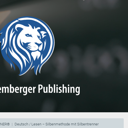
NNER®
Deutsch / Lesen – Silbenmethode mit Silbentrenner