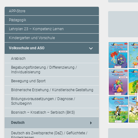
APP-Store
Pädagogik
Lehrplan 23 – Kompetenz Lernen
Kindergarten und Vorschule
expand_more
Volksschule und ASO
Arabisch
Begabungsförderung / Differenzierung /
Individualisierung
Bewegung und Sport
Bildnerische Erziehung / Künstlerische Gestaltung
Bildungsvoraussetzungen / Diagnose /
Schulbeginn
Bosnisch – Kroatisch – Serbisch (BKS)
arrow_right
Deutsch
Deutsch als Zweitsprache (DaZ) / Geflüchtete /
Förderklassen