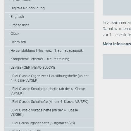
Digitale Grundbildung
Englisch
In Zusammenarbe
Französisch
Damit wurden di
Glück
zur 1. Lesestufe
Hebräisch
Mehr Infos anz
Herzensbildung I Resilienz I Traumapädagogik
Kompetenz Lernen® – future training
LEMBERGER MEMO-BLÖCKE
LEMI Classic Organizer / Hausübungshefte (ab der
4. Klasse VS/SEK)
LEMI Classic Schularbeitshefte (ab der 4. Klasse
VS/SEK)
LEMI Classic Schulhefte (ab der 4. Klasse VS/SEK)
LEMI Classic Vokabelhefte (ab der 4. Klasse
VS/SEK)
LEMI Hausaufgabenhefte / Organizer (VS)