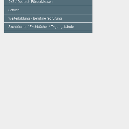
DaZ / Deutsch-Förderklassen
Schach
Weiterbildung / Berufsreifeprüfung
Sachbücher / Fachbücher / Tagungsbände
Herzensbildung / Resilienz / Traumapädagogik
Programmieren mit Kids
Deutschland – Grundschule
Deutschland – Gymnasium
Über den Verlag
Unsere Kooperati
Impressum, AGB und Lieferbestimmungen
Veritas Verlag
Kontakt
Mildenberger Verl
Kundenberatung (E-Mail)
elk Verlag
Auslieferung (Direktbestellung für den Buchhandel)
Lernserver - Indiv
Datenschutzerklärung
TimeTEX
Playmit
Lemberger Blog
Verlag Weber
BVL auf Facebook
Verlag Hölzel