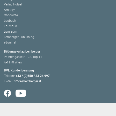
Verlag Hölzel
Amlogy
Chocolate
Logbuch
Eduvidual
Lernraum
Lemberger Publishing
eSquirrel
Bildungsverlag Lemberger
Pointengasse 21-23/Top 11
A-1170 Wien
BVL Kundenberatung
Telefon:
+43 / (0)650 / 33 24 997
E-Mail:
office@lemberger.at